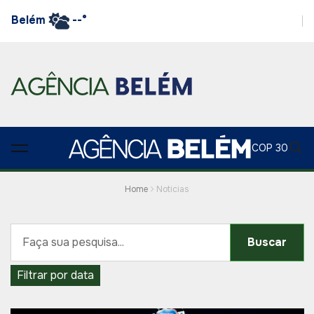
Belém
--°
COP 30
Home
Noticias
Buscar
Filtrar por data