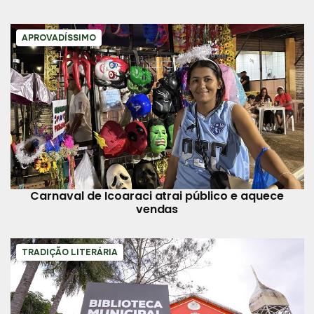
APROVADÍSSIMO
Carnaval de Icoaraci atrai público e aquece
vendas
TRADIÇÃO LITERÁRIA