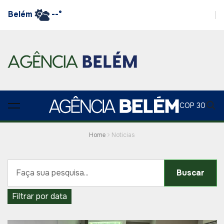
Belém
--°
COP 30
Home
Noticias
Buscar
Filtrar por data