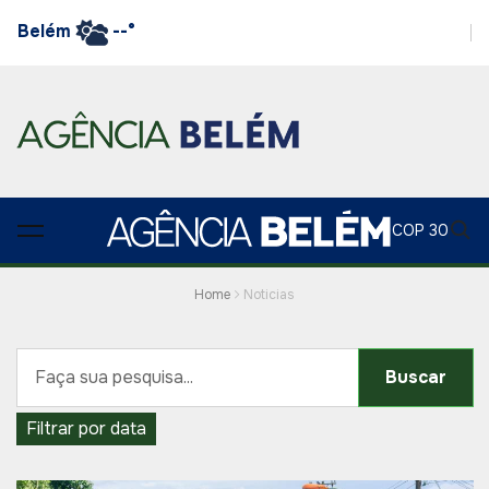
Belém
--°
COP 30
Home
Noticias
Buscar
Filtrar por data