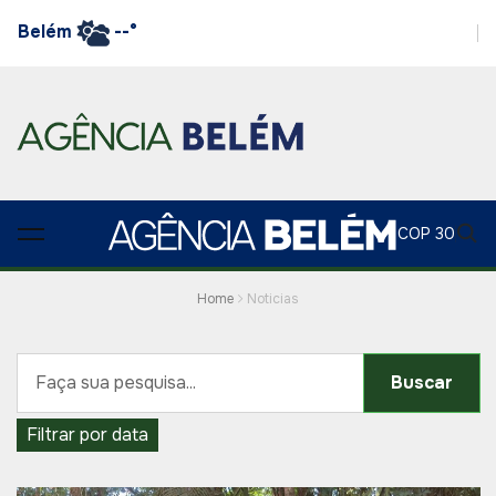
Belém
--°
COP 30
Home
Noticias
Buscar
Filtrar por data