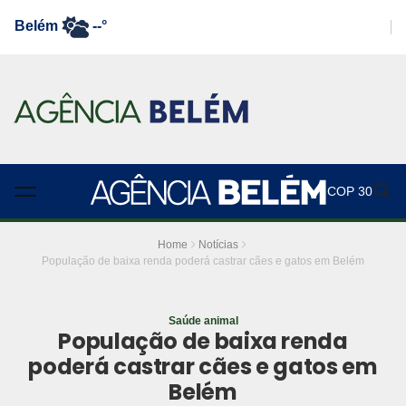
Belém
--°
COP 30
Home
Notícias
População de baixa renda poderá castrar cães e gatos em Belém
Saúde animal
População de baixa renda
poderá castrar cães e gatos em
Belém