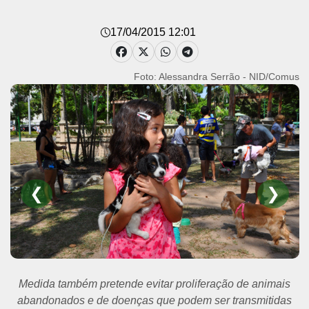
17/04/2015 12:01
Foto: Alessandra Serrão - NID/Comus
❮
❯
População terá acesso gratuito às cirurgias de castração
de animais