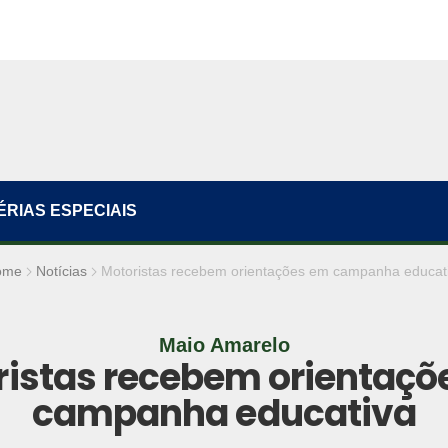
ÉRIAS ESPECIAIS
ome
Notícias
Motoristas recebem orientações em campanha educat
Maio Amarelo
ristas recebem orientaçõ
campanha educativa