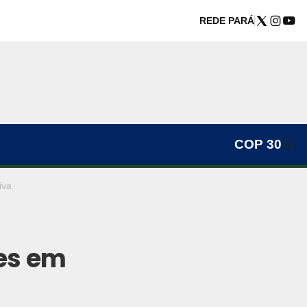
REDE PARÁ
COP 30
iva
es em