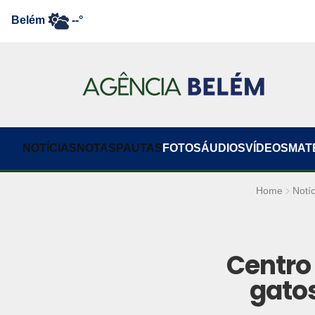
Belém
--°
NOTÍCIAS
NOTAS
PAUTAS
FOTOS
ÁUDIOS
VÍDEOS
MAT
Home
Notíc
Centro
gatos