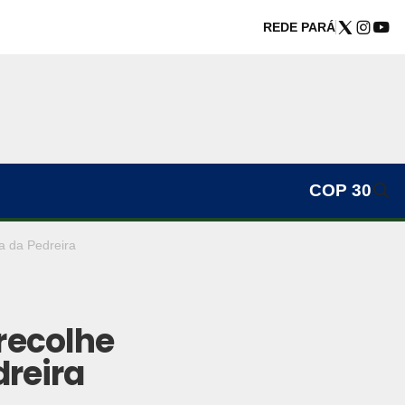
REDE PARÁ
COP 30
a da Pedreira
recolhe
dreira