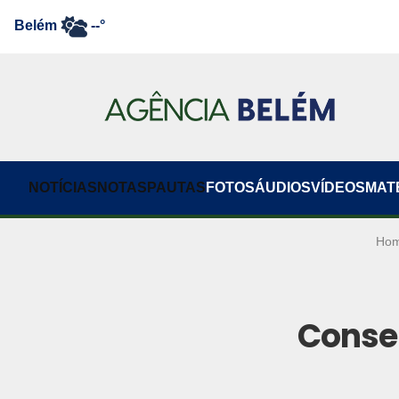
Belém
--°
NOTÍCIAS
NOTAS
PAUTAS
FOTOS
ÁUDIOS
VÍDEOS
MAT
Ho
Conse