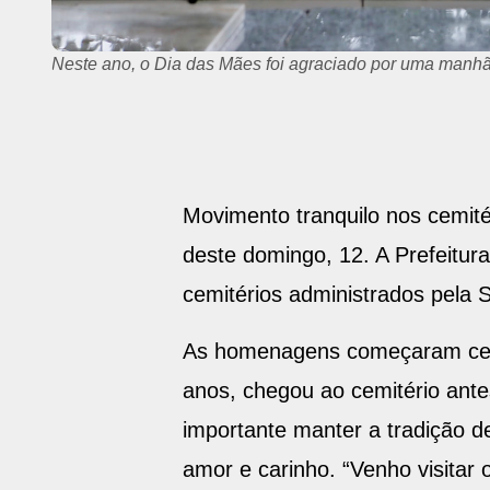
Celebrações religiosas marcaram o dia Das Mães nos ce
Movimento tranquilo nos cemit
deste domingo, 12. A Prefeitur
cemitérios administrados pela 
As homenagens começaram cedo 
anos, chegou ao cemitério ante
importante manter a tradição d
amor e carinho. “Venho visita