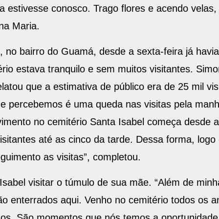
a estivesse conosco. Trago flores e acendo velas
na Maria.
l, no bairro do Guamá, desde a sexta-feira já havi
io estava tranquilo e sem muitos visitantes. Simon
tou que a estimativa de público era de 25 mil vis
ue percebemos é uma queda nas visitas pela manh
vimento no cemitério Santa Isabel começa desde a 
itantes até as cinco da tarde. Dessa forma, log
guimento as visitas”, completou.
 Isabel visitar o túmulo de sua mãe. “Além de min
o enterrados aqui. Venho no cemitério todos os a
dos. São momentos que nós temos a oportunidade