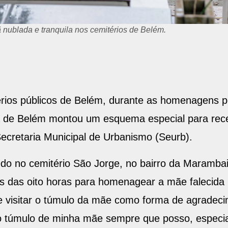
mitérios públicos da cidade.
érios públicos de Belém, durante as homenagens 
a de Belém montou um esquema especial para rece
Secretaria Municipal de Urbanismo (Seurb).
no cemitério São Jorge, no bairro da Marambaia
s das oito horas para homenagear a mãe falecida 
e visitar o túmulo da mãe como forma de agradec
r o túmulo de minha mãe sempre que posso, espec