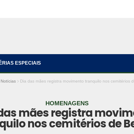
ÉRIAS ESPECIAIS
Notícias
Dia das mães registra movimento tranquilo nos cemitérios 
HOMENAGENS
 das mães registra movim
quilo nos cemitérios de 