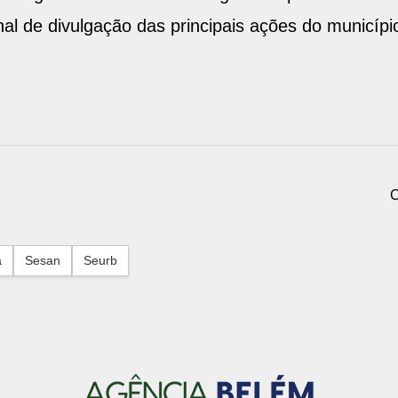
al de divulgação das principais ações do municíp
.
C
a
Sesan
Seurb