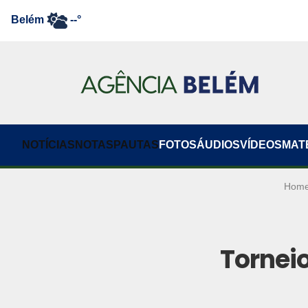
Belém
--°
NOTÍCIAS
NOTAS
PAUTAS
FOTOS
ÁUDIOS
VÍDEOS
MAT
Hom
Tornei