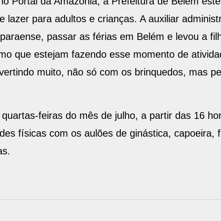
o Portal da Amazônia, a Prefeitura de Belém este
 lazer para adultos e crianças. A auxiliar adminis
paraense, passar as férias em Belém e levou a fil
timo que estejam fazendo esse momento de atividad
vertindo muito, não só com os brinquedos, mas p
 quartas-feiras do mês de julho, a partir das 16 h
s físicas com os aulões de ginástica, capoeira, f
as.