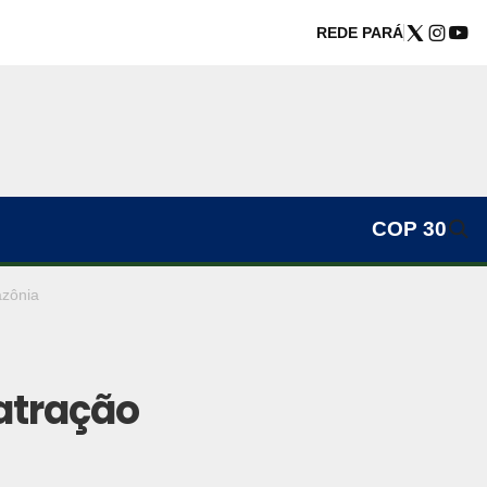
REDE PARÁ
COP 30
azônia
atração