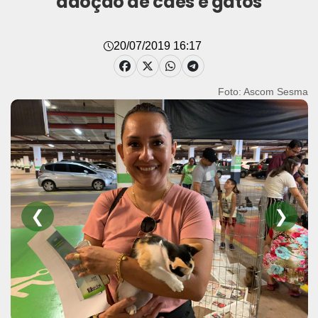
adoção de cães e gatos
20/07/2019 16:17
Foto: Ascom Sesma
❮
❯