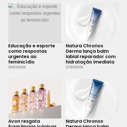
Educação e esporte
Natura Chronos
como respostas
Derma lança balm
urgentes ao
labial reparador com
feminicídio
hidratação imediata
30/03/2026
27/03/2026
Avon resgata
Natura Chronos
fragrâncias icônicas
Derma lança balm