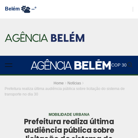
Belém
--°
COP 30
Home
Notícias
Prefeitura realiza última audiência pública sobre licitação do sistema de
transporte no dia 30
MOBILIDADE URBANA
Prefeitura realiza última
audiência pública sobre