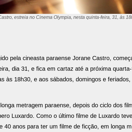
 Ter Onde Ir", também canta em uma das cenas do filme
rigido pela cineasta paraense Jorane Castro, começ
eira, dia 31, e fica em cartaz até a próxima quarta-
adas às 18h30, e aos sábados, domingos e feriados
 longa metragem paraense, depois do ciclo dos film
Líbero Luxardo. Como o último filme de Luxardo te
e 40 anos para ter um filme de ficção, em longa 