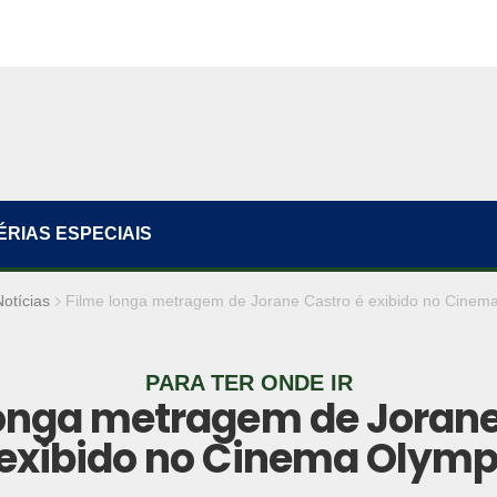
ÉRIAS ESPECIAIS
Notícias
Filme longa metragem de Jorane Castro é exibido no Cinem
PARA TER ONDE IR
longa metragem de Jorane
 exibido no Cinema Olymp