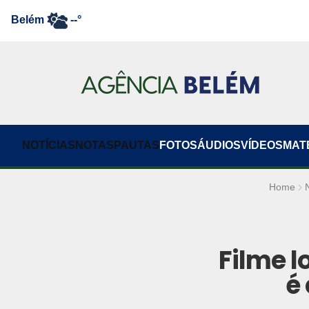
Belém
--°
NOTÍCIAS
NOTAS
PAUTAS
FOTOS
ÁUDIOS
VÍDEOS
MAT
Home
Filme 
é