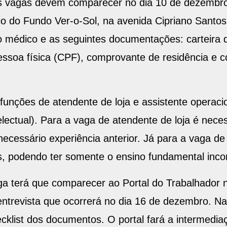
io do Fundo Ver-o-Sol, na avenida Cipriano Santos
o médico e as seguintes documentações: carteira de
essoa física (CPF), comprovante de residência e 
funções de atendente de loja e assistente operac
ntelectual). Para a vaga de atendente de loja é nece
ecessário experiência anterior. Já para a vaga d
nos, podendo ter somente o ensino fundamental inco
ga terá que comparecer ao Portal do Trabalhador 
entrevista que ocorrerá no dia 16 de dezembro. N
cklist dos documentos. O portal fará a intermedia
se encaixa para preencher das devidas vagas”, ex