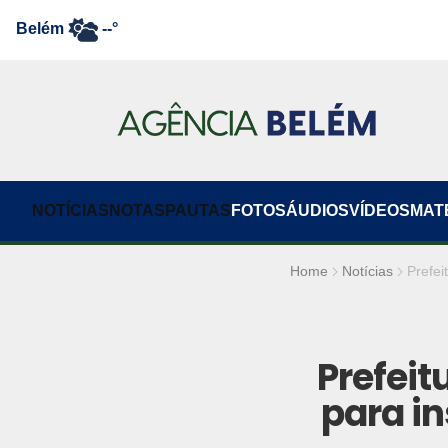
Belém
--°
NOTÍCIAS
NOTAS
PAUTAS
FOTOS
ÁUDIOS
VÍDEOS
MAT
Home
Notícias
Prefei
Prefeit
para in