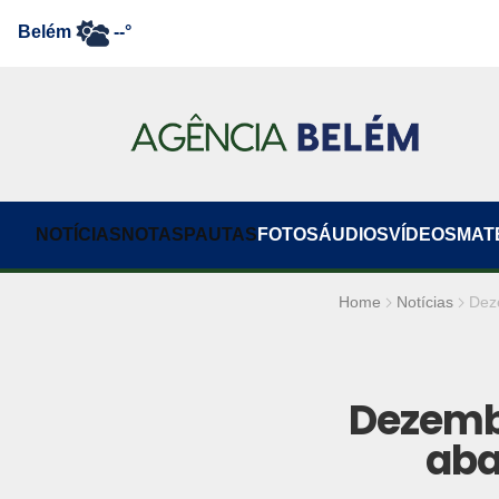
Belém
--°
NOTÍCIAS
NOTAS
PAUTAS
FOTOS
ÁUDIOS
VÍDEOS
MAT
Home
Notícias
Dez
Dezemb
aba