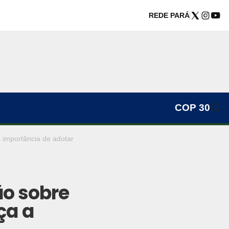
REDE PARÁ
COP 30
 importância de adotar
o sobre
ça a