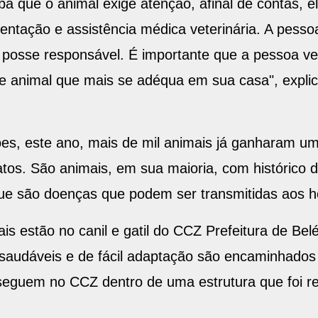
ba que o animal exige atenção, afinal de contas, 
ntação e assistência médica veterinária. A pessoa
posse responsável. É importante que a pessoa v
le animal que mais se adéqua em sua casa", explic
ões, este ano, mais de mil animais já ganharam u
tos. São animais, em sua maioria, com histórico 
ue são doenças que podem ser transmitidas aos h
is estão no canil e gatil do CCZ Prefeitura de B
s saudáveis e de fácil adaptação são encaminhados 
seguem no CCZ dentro de uma estrutura que foi r