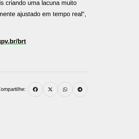
is criando uma lacuna muito
mente ajustado em tempo real”,
pv.br/brt
ompartilhe: