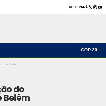
REDE PARÁ
COP 30
lico de Belém
ação do
e Belém