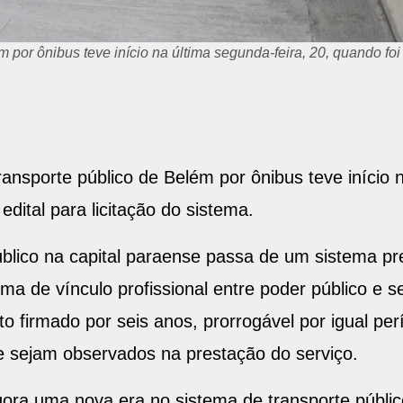
dido em dois lotes, e podem concorrer empresas individuais ou
melhor preço
nsporte público de Belém por ônibus teve início n
edital para licitação do sistema.
úblico na capital paraense passa de um sistema pr
a de vínculo profissional entre poder público e se
o firmado por seis anos, prorrogável por igual pe
de sejam observados na prestação do serviço.