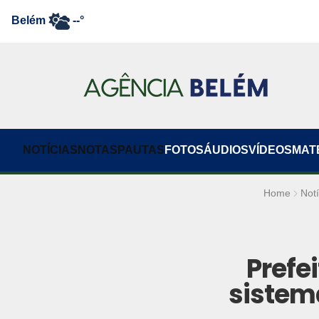
Belém
--°
NOTÍCIAS
NOTAS
PAUTAS
FOTOS
ÁUDIOS
VÍDEOS
MAT
Home
Notí
Prefei
sistem