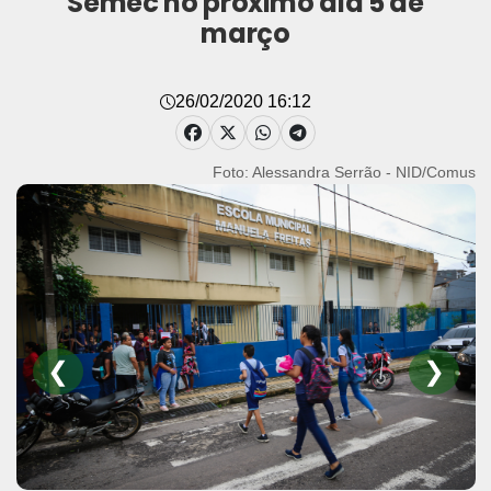
Semec no próximo dia 5 de
março
26/02/2020 16:12
Foto: João Gomes / COMUS
❮
❯