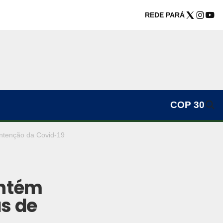
REDE PARÁ
COP 30
ntenção da Covid-19
antém
s de