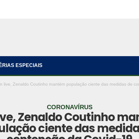
ÉRIAS ESPECIAIS
m live, Zenaldo Coutinho mantém população ciente das medidas de co
CORONAVÍRUS
ive, Zenaldo Coutinho m
ulação ciente das medida