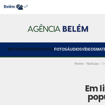
Belém
--°
NOTÍCIAS
NOTAS
PAUTAS
FOTOS
ÁUDIOS
VÍDEOS
MAT
Home
Notícias
E
Em l
pop