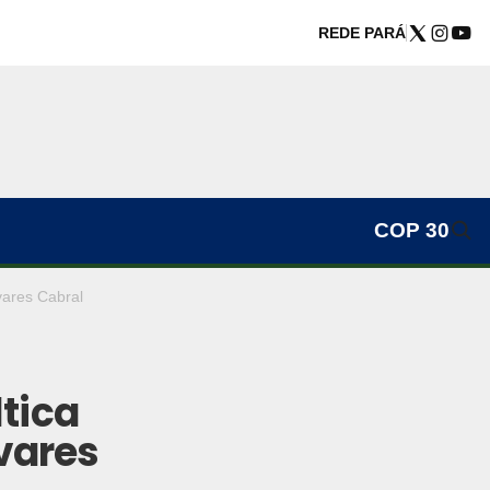
REDE PARÁ
COP 30
vares Cabral
tica
vares