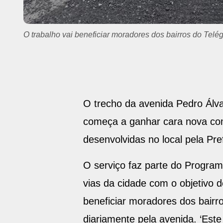
A via ganha cara nova com os avanços das obras de pa
O trecho da avenida Pedro Álv
começa a ganhar cara nova com
desenvolvidas no local pela Pr
O serviço faz parte do Progra
vias da cidade com o objetivo d
beneficiar moradores dos bairr
diariamente pela avenida. ‘Este