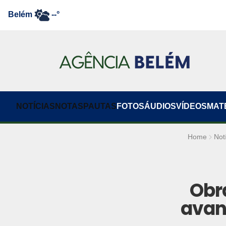
Belém
--°
NOTÍCIAS
NOTAS
PAUTAS
FOTOS
ÁUDIOS
VÍDEOS
MAT
Home
Not
Obr
avan