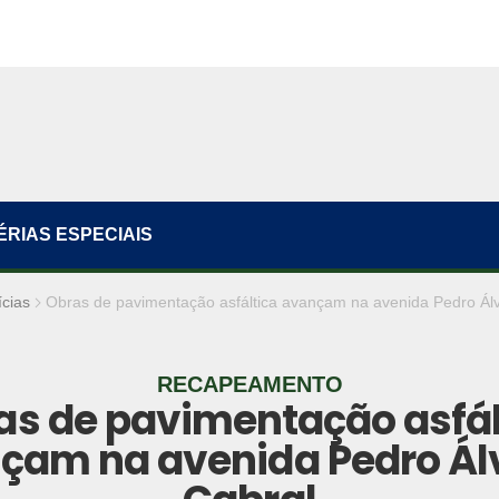
ÉRIAS ESPECIAIS
ícias
Obras de pavimentação asfáltica avançam na avenida Pedro Ál
RECAPEAMENTO
as de pavimentação asfál
çam na avenida Pedro Ál