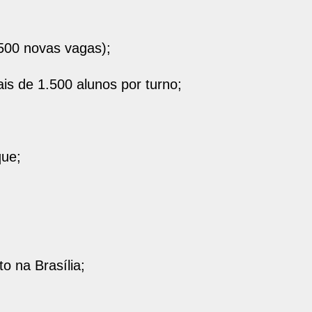
500 novas vagas);
s de 1.500 alunos por turno;
que;
o na Brasília;