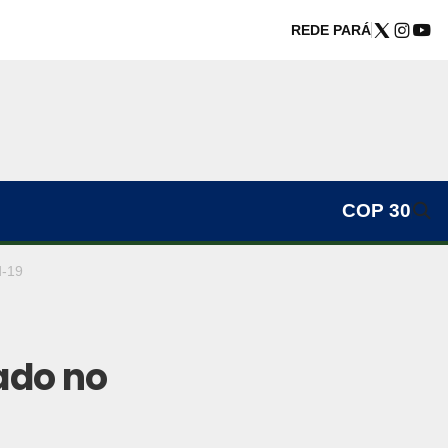
REDE PARÁ
COP 30
d-19
ado no