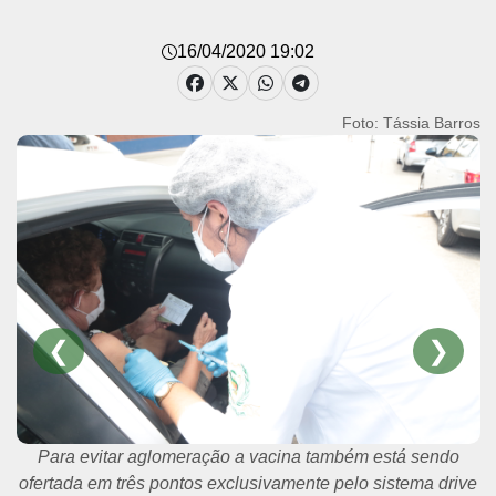
16/04/2020 19:02
Foto: Tássia Barros
❮
❯
A vacinação contra a gripe imuniza contra os vírus da
Influenza A (H1N1)pdm09, influenza A (H3N2) e influenza