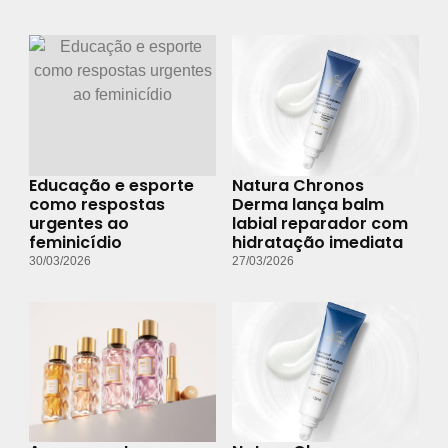
Educação e esporte
Natura Chronos
como respostas
Derma lança balm
urgentes ao
labial reparador com
feminicídio
hidratação imediata
30/03/2026
27/03/2026
Avon resgata
Natura Chronos
fragrâncias icônicas
Derma lança balm
em nova coleção que
labial reparador com
celebra sucessos da
hidratação imediata