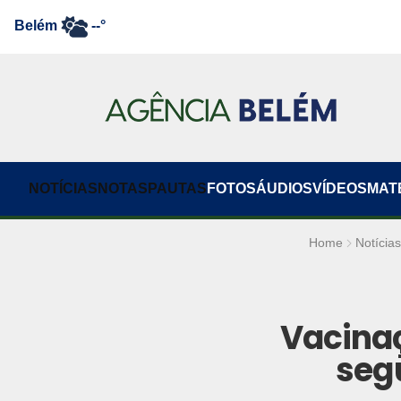
Belém
--°
NOTÍCIAS
NOTAS
PAUTAS
FOTOS
ÁUDIOS
VÍDEOS
MAT
Home
Notícias
Vacinaç
seg