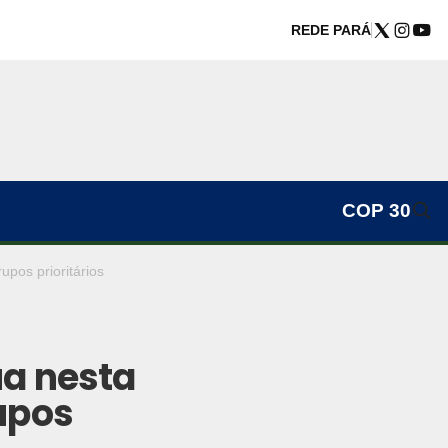
REDE PARÁ
COP 30
pos prioritários
ua nesta
upos