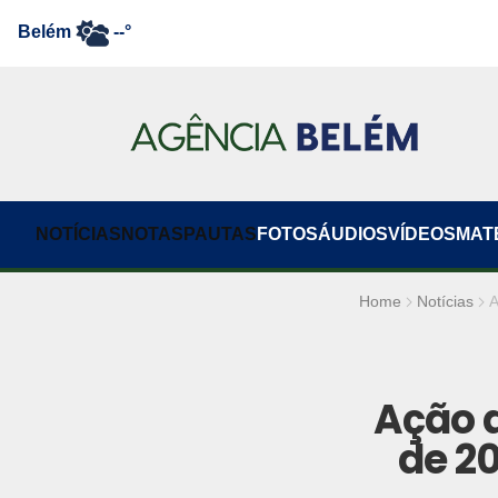
Belém
--°
NOTÍCIAS
NOTAS
PAUTAS
FOTOS
ÁUDIOS
VÍDEOS
MAT
Home
Notícias
A
Ação 
de 2