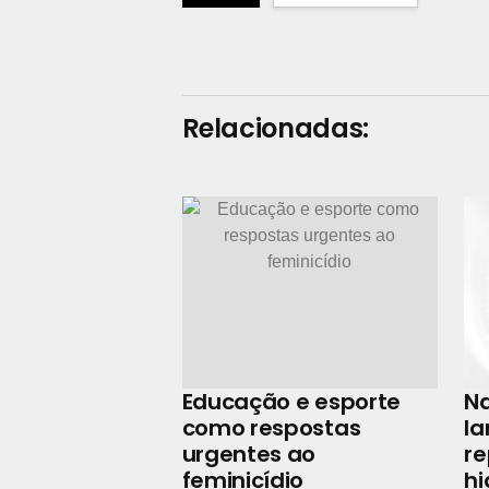
Relacionadas:
Educação e esporte
N
como respostas
la
urgentes ao
r
feminicídio
hi