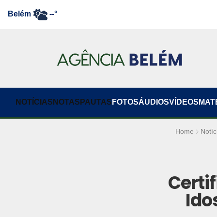
Belém
--°
NOTÍCIAS
NOTAS
PAUTAS
FOTOS
ÁUDIOS
VÍDEOS
MAT
Home
Notíc
Certi
Ido