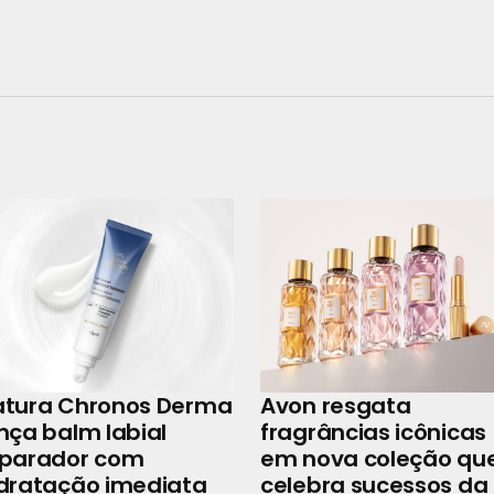
atura Chronos Derma
Avon resgata
nça balm labial
fragrâncias icônicas
eparador com
em nova coleção qu
dratação imediata
celebra sucessos da