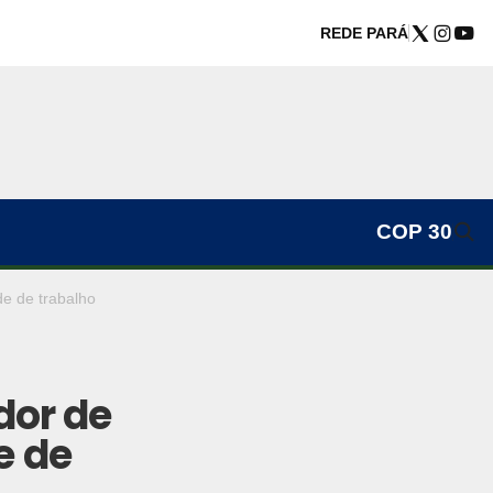
REDE PARÁ
COP 30
de de trabalho
dor de
e de