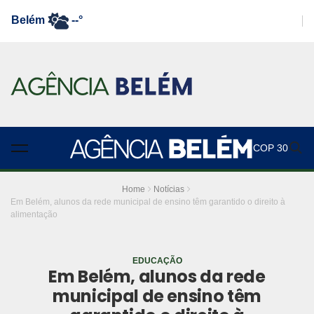
Belém
--°
COP 30
Home
Notícias
Em Belém, alunos da rede municipal de ensino têm garantido o direito à
alimentação
EDUCAÇÃO
Em Belém, alunos da rede
municipal de ensino têm