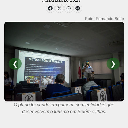
11/12/2020 15:27
Foto: Fernando Sette
❮
❯
O lançamento do plano ocorreu na sede da Federação do
Comércio do Pará (Fecomércio).