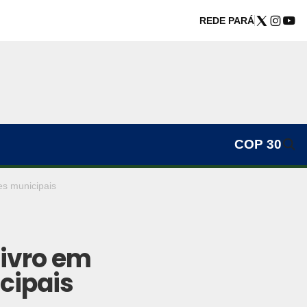
REDE PARÁ
COP 30
es municipais
livro em
cipais