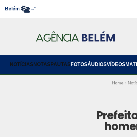
Belém
--°
NOTÍCIAS
NOTAS
PAUTAS
FOTOS
ÁUDIOS
VÍDEOS
MAT
Home
Notí
Prefeit
homen