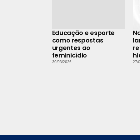
Educação e esporte
N
como respostas
la
urgentes ao
r
feminicídio
hi
30/03/2026
27/