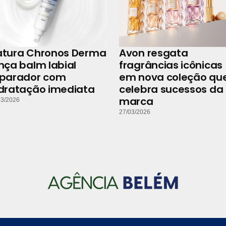
atura Chronos Derma
Avon resgata
nça balm labial
fragrâncias icônicas
eparador com
em nova coleção qu
dratação imediata
celebra sucessos da
marca
03/2026
27/03/2026