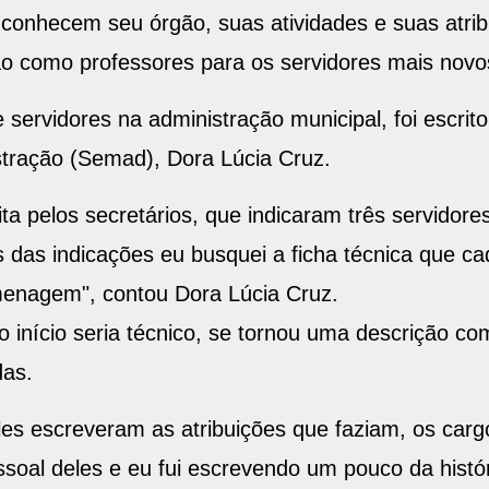
onhecem seu órgão, suas atividades e suas atrib
ão como professores para os servidores mais novo
de servidores na administração municipal, foi escri
stração (Semad), Dora Lúcia Cruz.
eita pelos secretários, que indicaram três servidor
 das indicações eu busquei a ficha técnica que ca
enagem", contou Dora Lúcia Cruz.
no início seria técnico, se tornou uma descrição 
das.
 Eles escreveram as atribuições que faziam, os ca
soal deles e eu fui escrevendo um pouco da histó