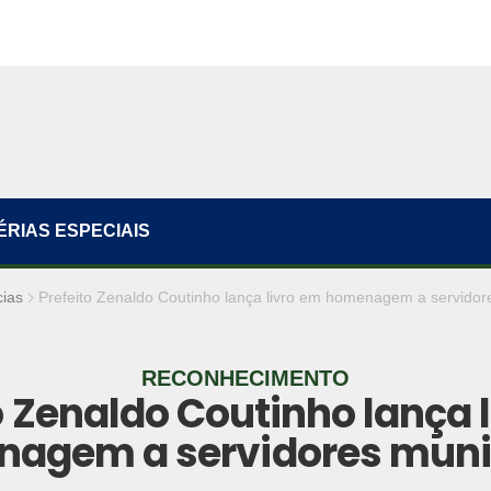
ÉRIAS ESPECIAIS
cias
Prefeito Zenaldo Coutinho lança livro em homenagem a servidor
RECONHECIMENTO
o Zenaldo Coutinho lança 
agem a servidores muni