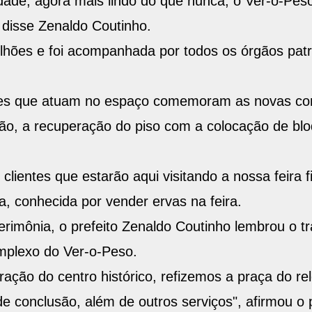
ade, agora mais lindo do que nunca, o Ver-o-Peso
 disse Zenaldo Coutinho.
lhões e foi acompanhada por todos os órgãos patri
res que atuam no espaço comemoram as novas con
ção, a recuperação do piso com a colocação de bl
 e clientes que estarão aqui visitando a nossa feir
va, conhecida por vender ervas na feira.
erimônia, o prefeito Zenaldo Coutinho lembrou o tr
omplexo do Ver-o-Peso.
ação do centro histórico, refizemos a praça do rel
 conclusão, além de outros serviços", afirmou o p