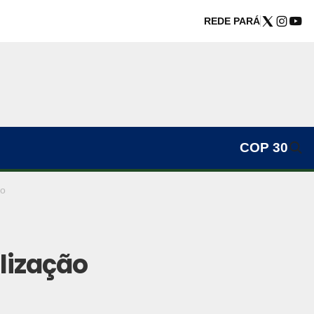
REDE PARÁ
COP 30
so
alização