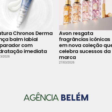
atura Chronos Derma
Avon resgata
nça balm labial
fragrâncias icônicas
eparador com
em nova coleção qu
dratação imediata
celebra sucessos da
marca
03/2026
27/03/2026