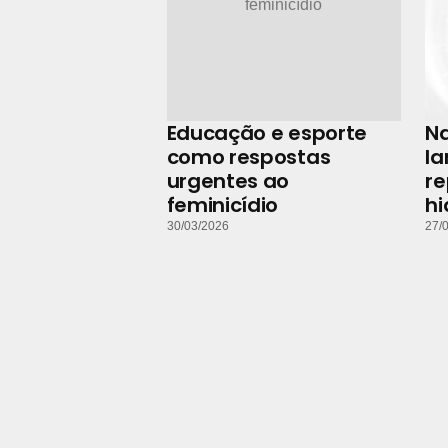
Educação e esporte
N
como respostas
la
urgentes ao
r
feminicídio
hi
30/03/2026
27/