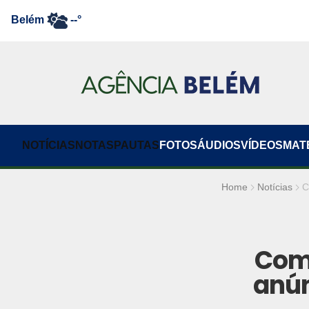
Belém
--°
NOTÍCIAS
NOTAS
PAUTAS
FOTOS
ÁUDIOS
VÍDEOS
MAT
Home
Notícias
C
Com
anún