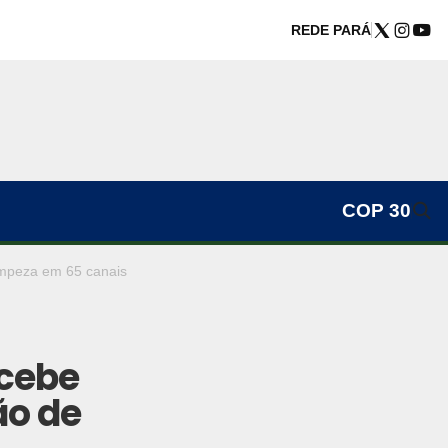
REDE PARÁ
COP 30
mpeza em 65 canais
cebe
ão de