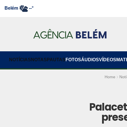
Belém
--°
NOTÍCIAS
NOTAS
PAUTAS
FOTOS
ÁUDIOS
VÍDEOS
MAT
Home
Notí
Palacet
pres