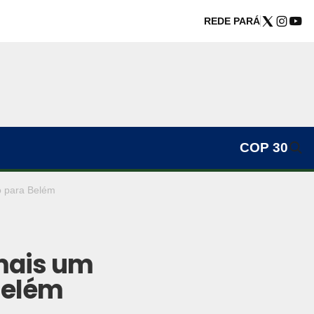
REDE PARÁ
COP 30
o para Belém
 mais um
Belém