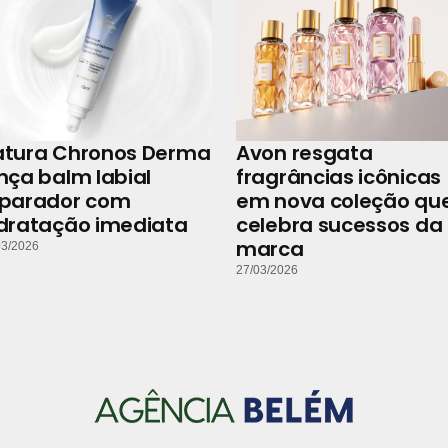
atura Chronos Derma
Avon resgata
nça balm labial
fragrâncias icônicas
eparador com
em nova coleção qu
dratação imediata
celebra sucessos da
marca
03/2026
27/03/2026