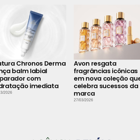
atura Chronos Derma
Avon resgata
nça balm labial
fragrâncias icônicas
eparador com
em nova coleção qu
dratação imediata
celebra sucessos da
marca
03/2026
27/03/2026