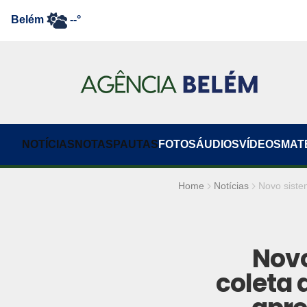
Belém
--°
NOTÍCIAS
NOTAS
PAUTAS
FOTOS
ÁUDIOS
VÍDEOS
MAT
Home
Notícias
Novo siste
Novo
coleta 