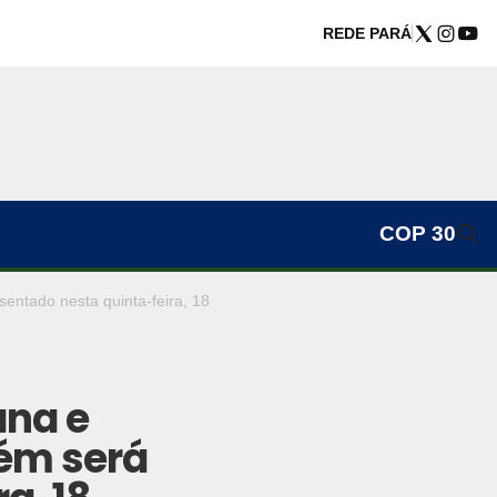
REDE PARÁ
COP 30
entado nesta quinta-feira, 18
ana e
lém será