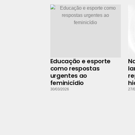
Educação e esporte
N
como respostas
la
urgentes ao
r
feminicídio
hi
30/03/2026
27/