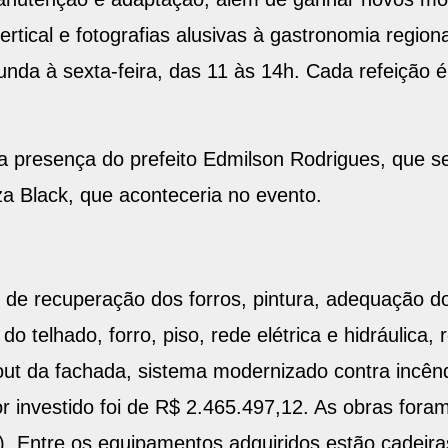
rtical e fotografias alusivas à gastronomia region
nda à sexta-feira, das 11 às 14h. Cada refeição é 
 presença do prefeito Edmilson Rodrigues, que s
a Black, que aconteceria no evento.
s de recuperação dos forros, pintura, adequação 
 telhado, forro, piso, rede elétrica e hidráulica, 
yout da fachada, sistema modernizado contra incê
or investido foi de R$ 2.465.497,12. As obras for
. Entre os equipamentos adquiridos estão cadeira