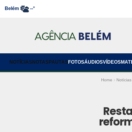
Belém
--°
NOTÍCIAS
NOTAS
PAUTAS
FOTOS
ÁUDIOS
VÍDEOS
MAT
Home
Notícias
Resta
refor