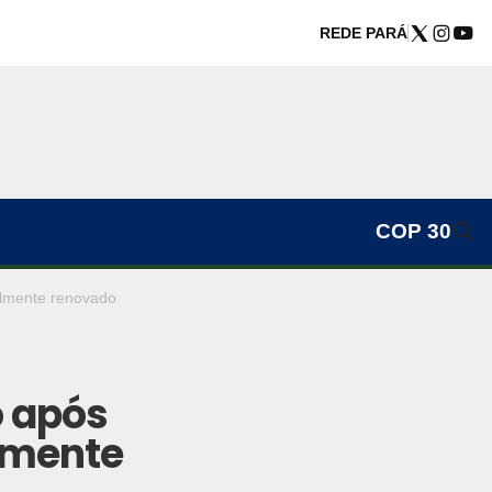
REDE PARÁ
COP 30
almente renovado
o após
lmente