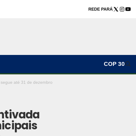
REDE PARÁ
COP 30
s segue até 31 de dezembro
ntivada
icipais