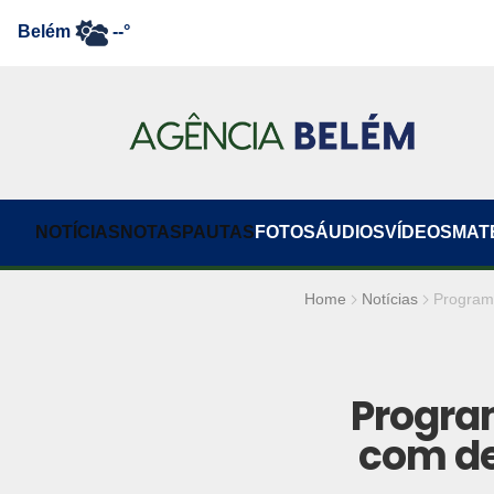
Belém
--°
NOTÍCIAS
NOTAS
PAUTAS
FOTOS
ÁUDIOS
VÍDEOS
MAT
Home
Notícias
Programa
Progra
com de