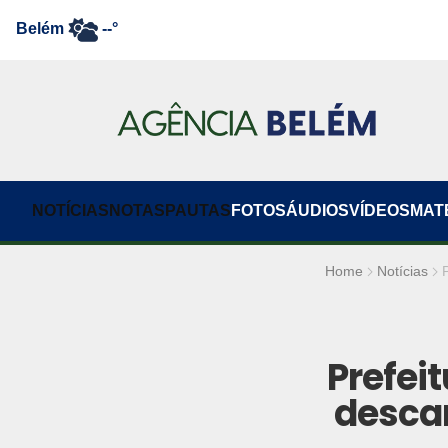
Belém
--°
NOTÍCIAS
NOTAS
PAUTAS
FOTOS
ÁUDIOS
VÍDEOS
MAT
Home
Notícias
Prefei
descar