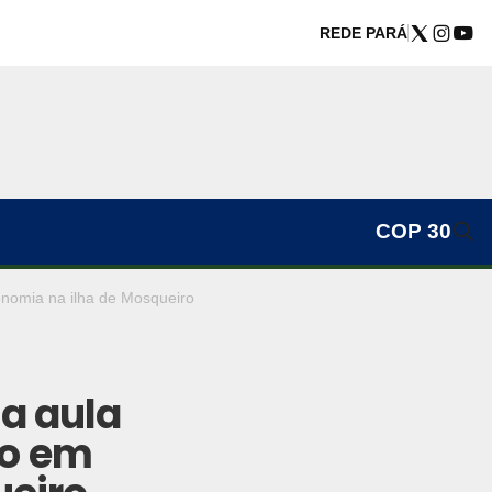
REDE PARÁ
COP 30
onomia na ilha de Mosqueiro
a aula
go em