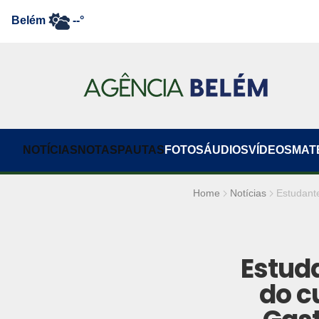
Belém
--°
NOTÍCIAS
NOTAS
PAUTAS
FOTOS
ÁUDIOS
VÍDEOS
MAT
Home
Notícias
Estudante
Estud
do c