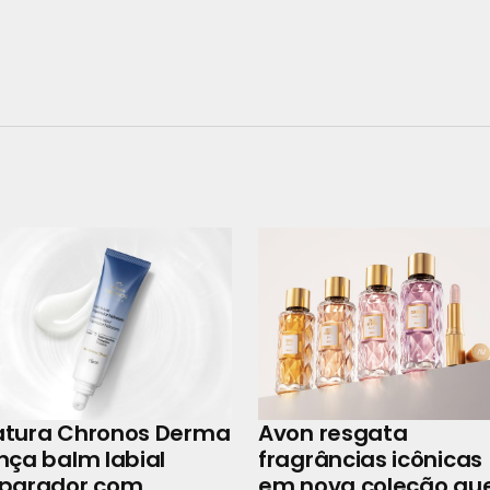
atura Chronos Derma
Avon resgata
nça balm labial
fragrâncias icônicas
eparador com
em nova coleção qu