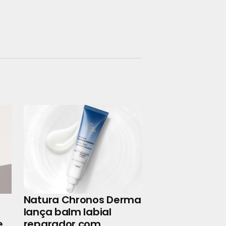
Natura Chronos Derma
lança balm labial
e
reparador com