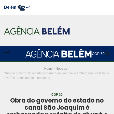
Belém
--°
COP 30
Home
Notícias
Obra do governo do estado no canal São Joaquim é embargada por falta de
alvará e danos ao meio ambiente
COP-30
Obra do governo do estado no
canal São Joaquim é