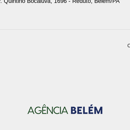
. Quintino Bocaiúva, 1696 - Reduto, Belém/PA
C