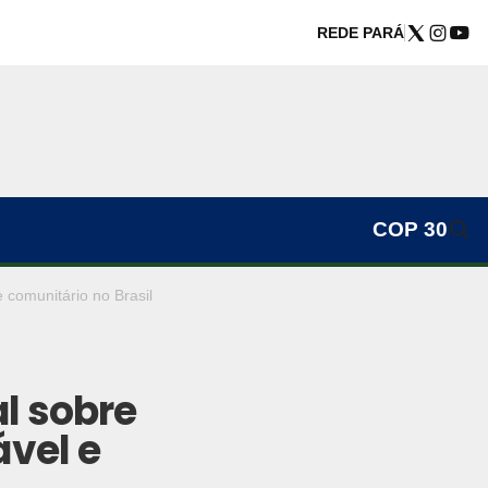
REDE PARÁ
COP 30
e comunitário no Brasil
l sobre
ável e