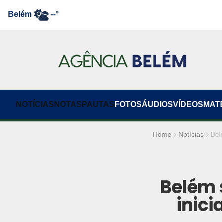
Belém
--°
NOTÍCIAS
NOTAS
PAUTAS
FOTOS
ÁUDIOS
VÍDEOS
MAT
Home
Notícias
Bel
Belém 
inici