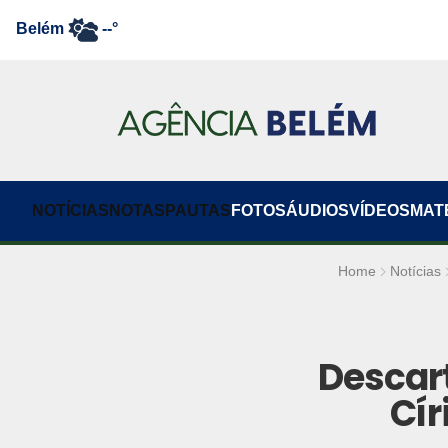
Belém
--°
NOTÍCIAS
NOTAS
PAUTAS
FOTOS
ÁUDIOS
VÍDEOS
MAT
Home
Notícias
Descart
Cír