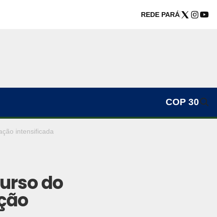
REDE PARÁ
COP 30
ação intensificada
curso do
ação