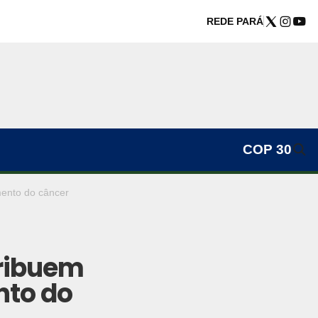
REDE PARÁ
COP 30
mento do câncer
tribuem
nto do