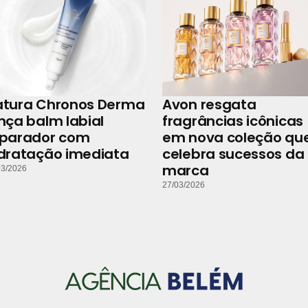
atura Chronos Derma
Avon resgata
nça balm labial
fragrâncias icônicas
eparador com
em nova coleção qu
dratação imediata
celebra sucessos da
marca
03/2026
27/03/2026