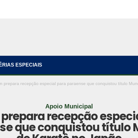
ÉRIAS ESPECIAIS
m prepara recepção especial para paraense que conquistou título Mun
Apoio Municipal
prepara recepção especi
se que conquistou título 