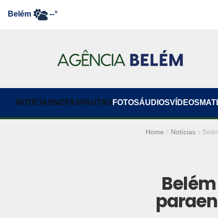
Belém
--°
NOTÍCIAS
NOTAS
PAUTAS
FOTOS
ÁUDIOS
VÍDEOS
MAT
Home
Notícias
Belé
Belém 
paraen