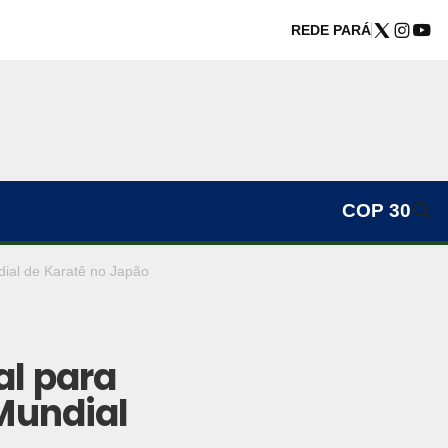
REDE PARÁ
COP 30
dial de Karatê no Japão
al para
Mundial