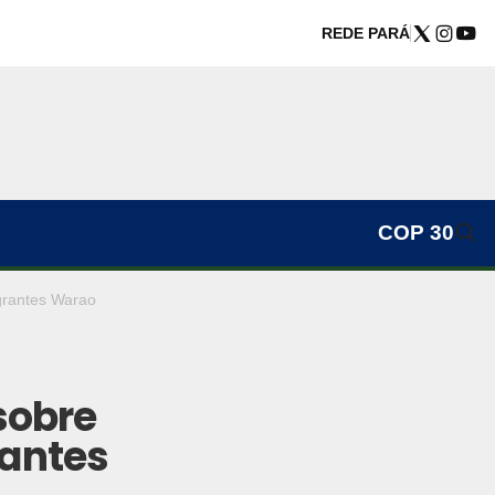
REDE PARÁ
COP 30
grantes Warao
sobre
rantes