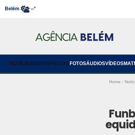
Belém
--°
NOTÍCIAS
NOTAS
PAUTAS
FOTOS
ÁUDIOS
VÍDEOS
MAT
Home
Notíc
Funb
equid