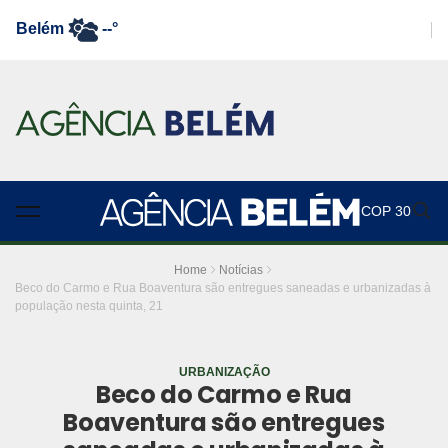
Belém
--°
COP 30
Home
Notícias
Beco do Carmo e Rua Boaventura são entregues saneadas e urbanizadas à
população nesta quinta, 21
URBANIZAÇÃO
Beco do Carmo e Rua
Boaventura são entregues