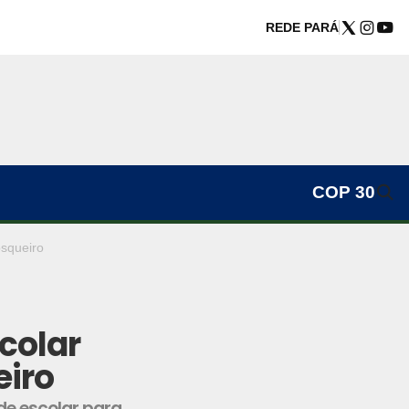
REDE PARÁ
COP 30
squeiro
colar
eiro
de escolar para