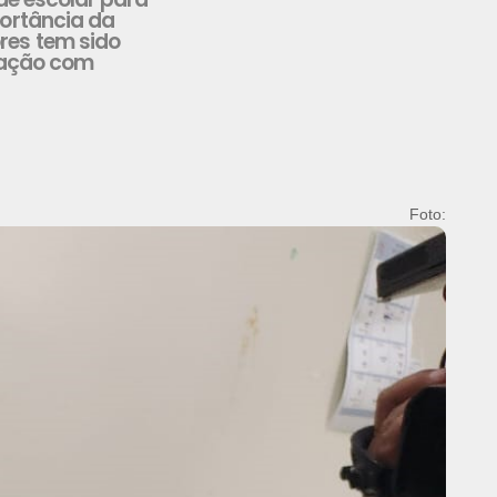
portância da
res tem sido
tuação com
Foto: