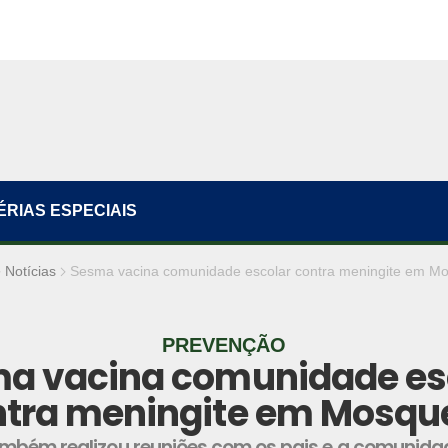
ÉRIAS ESPECIAIS
Notícias
Sesma vacina comunidade escolar contra meningite em Mo
PREVENÇÃO
a vacina comunidade es
tra meningite em Mosqu
ambém realizou reuniões com os pais e a comunida