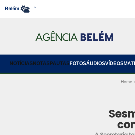
Belém
--°
NOTÍCIAS
NOTAS
PAUTAS
FOTOS
ÁUDIOS
VÍDEOS
MAT
Home
Sesm
con
A Secretaria t