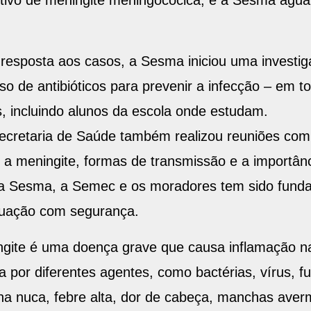
tivo de meningite meningocócica, e a Sesma aguar
esposta aos casos, a Sesma iniciou uma investig
so de antibióticos para prevenir a infecção – em 
s, incluindo alunos da escola onde estudam.
cretaria de Saúde também realizou reuniões com
é a meningite, formas de transmissão e a importân
 a Sesma, a Semec e os moradores tem sido fundam
ituação com segurança.
ngite é uma doença grave que causa inflamação 
 por diferentes agentes, como bactérias, vírus, f
 na nuca, febre alta, dor de cabeça, manchas aver