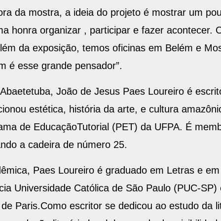
a da mostra, a ideia do projeto é mostrar um pou
ma honra organizar , participar e fazer acontecer.
lém da exposição, temos oficinas em Belém e Mo
em é esse grande pensador”.
 Abaetetuba, João de Jesus Paes Loureiro é escrito
cionou estética, história da arte, e cultura amazôn
rama de EducaçãoTutorial (PET) da UFPA. É memb
ando a cadeira de número 25.
mica, Paes Loureiro é graduado em Letras e em 
fícia Universidade Católica de São Paulo (PUC-SP)
de Paris.Como escritor se dedicou ao estudo da lit