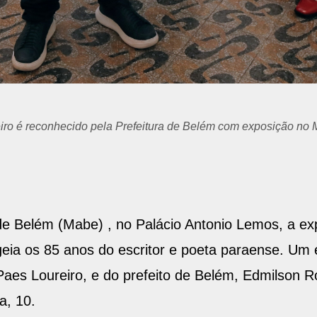
ou parceria com Pelé do Manifesto.
e Belém (Mabe) , no Palácio Antonio Lemos, a ex
geia os 85 anos do escritor e poeta paraense. Um
es Loureiro, e do prefeito de Belém, Edmilson R
a, 10.