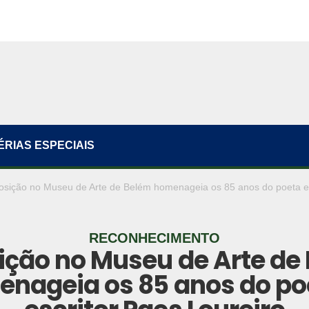
ÉRIAS ESPECIAIS
osição no Museu de Arte de Belém homenageia os 85 anos do poeta e 
RECONHECIMENTO
ição no Museu de Arte de
nageia os 85 anos do po