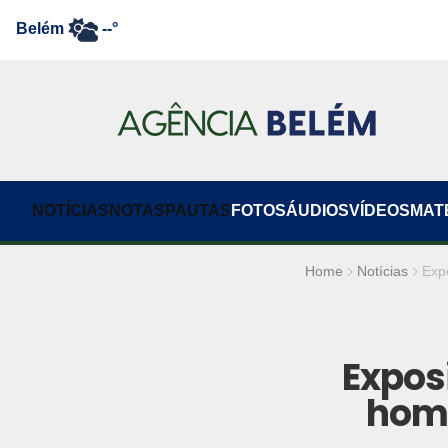
Belém
--°
NOTÍCIAS
NOTAS
PAUTAS
FOTOS
ÁUDIOS
VÍDEOS
MAT
Home
Notícias
Exp
Expos
home