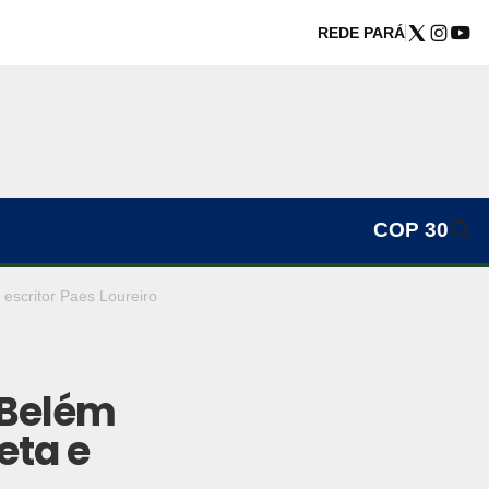
REDE PARÁ
COP 30
escritor Paes Loureiro
 Belém
eta e