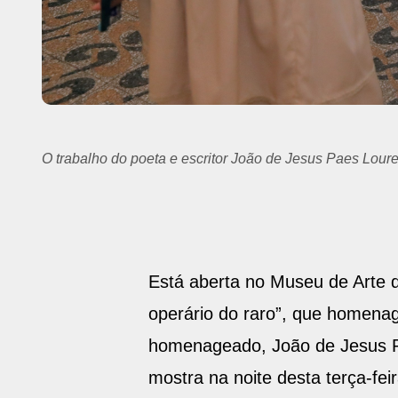
Na noite de abertura da Mostra, Paes Loureiro apresent
Está aberta no Museu de Arte d
operário do raro”, que homena
homenageado, João de Jesus Pa
mostra na noite desta terça-feir