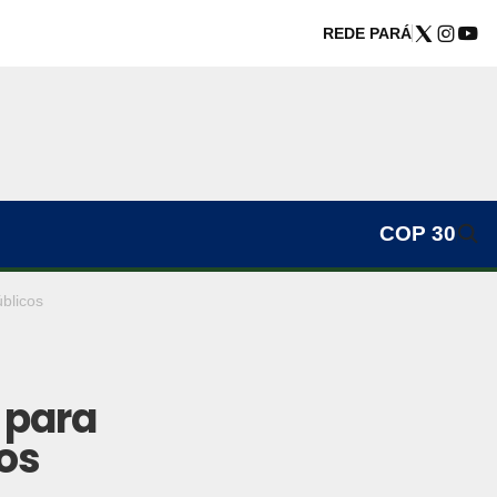
REDE PARÁ
COP 30
úblicos
 para
os