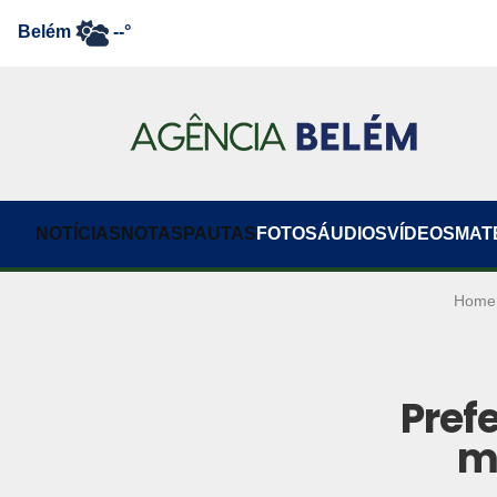
Belém
--°
NOTÍCIAS
NOTAS
PAUTAS
FOTOS
ÁUDIOS
VÍDEOS
MAT
Home
Pref
m