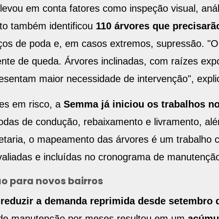
levou em conta fatores como inspeção visual, análi
to também identificou
110 árvores que precisar
ços de poda e, em casos extremos, supressão. "O pr
inente de queda. Árvores inclinadas, com raízes ex
resentam maior necessidade de intervenção", expli
res em risco, a
Semma já iniciou os trabalhos n
podas de condução, rebaixamento e livramento, a
etaria, o mapeamento das árvores é um trabalho c
aliadas e incluídas no cronograma de manutenção
ão para novos bairros
é
reduzir a demanda reprimida desde setembro 
a de manutenção por meses resultou em um
acúmul