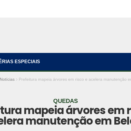
ÉRIAS ESPECIAIS
Notícias
Prefeitura mapeia árvores em risco e acelera manutenção 
QUEDAS
itura mapeia árvores em r
elera manutenção em Be