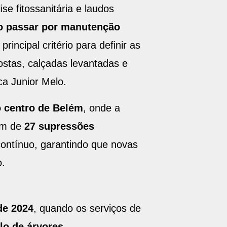
se fitossanitária e laudos
ão passar por manutenção
incipal critério para definir as
postas, calçadas levantadas e
ca Junior Melo.
o centro de Belém
, onde a
lém de
27 supressões
ontínuo, garantindo que novas
.
de 2024
, quando os serviços de
o de árvores