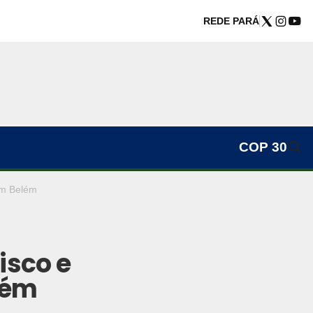
REDE PARÁ
COP 30
em Belém
isco e
lém