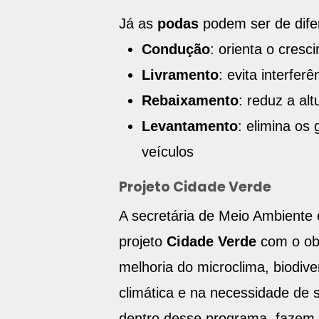
Já as
podas
podem ser de difer
Condução
: orienta o cresc
Livramento
: evita interfer
Rebaixamento
: reduz a alt
Levantamento
: elimina os
veículos
Projeto Cidade Verde
A secretária de Meio Ambiente
projeto
Cidade Verde
com o obj
melhoria do microclima, biodiv
climática e na necessidade de s
dentro desse programa, fazem p