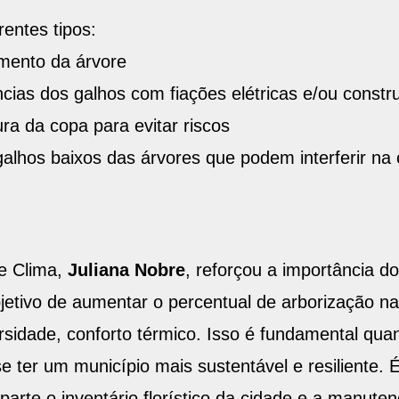
entes tipos:
imento da árvore
ências dos galhos com fiações elétricas e/ou const
ura da copa para evitar riscos
 galhos baixos das árvores que podem interferir na
 e Clima,
Juliana Nobre
, reforçou a importância d
etivo de aumentar o percentual de arborização na 
ersidade, conforto térmico. Isso é fundamental q
e ter um município mais sustentável e resiliente. 
arte o inventário florístico da cidade e a manute