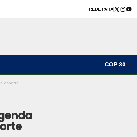
REDE PARÁ
COP 30
do esporte
agenda
orte