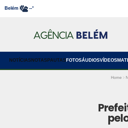
Belém
--°
NOTÍCIAS
NOTAS
PAUTAS
FOTOS
ÁUDIOS
VÍDEOS
MAT
Home
N
Prefe
pel