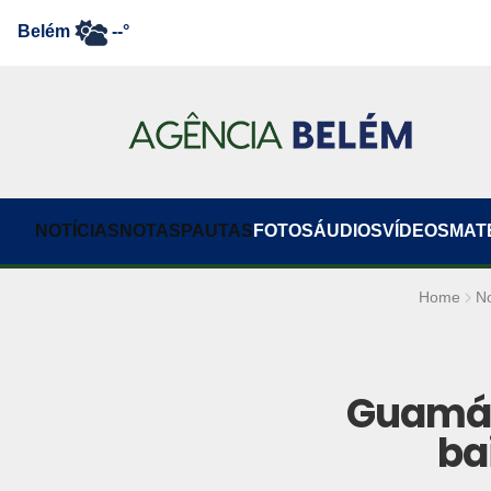
Belém
--°
NOTÍCIAS
NOTAS
PAUTAS
FOTOS
ÁUDIOS
VÍDEOS
MAT
Home
No
Guamá: 
ba