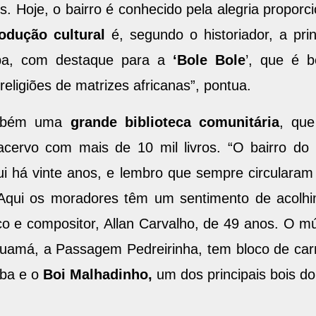
s. Hoje, o bairro é conhecido pela alegria proporc
odução cultural
é, segundo o historiador, a pri
ba, com destaque para a
‘Bole Bole
’, que é 
 religiões de matrizes africanas”, pontua.
ambém uma
grande biblioteca comunitária
, que
 acervo com mais de 10 mil livros. “O bairro do
qui há vinte anos, e lembro que sempre circulara
 Aqui os moradores têm um sentimento de acolhim
ico e compositor, Allan Carvalho, de 49 anos. O
uamá, a Passagem Pedreirinha, tem bloco de car
mba e o
Boi Malhadinho,
um dos principais bois do