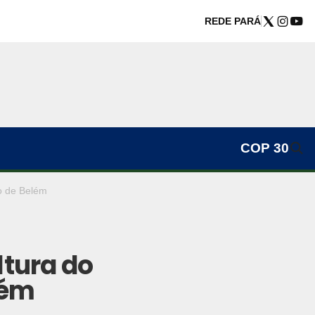
REDE PARÁ
COP 30
so de Belém
ltura do
lém