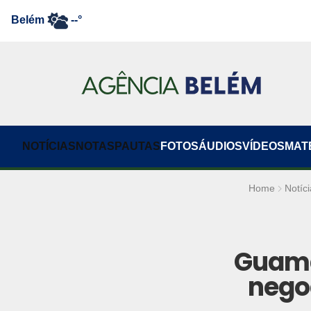
Belém
--°
NOTÍCIAS
NOTAS
PAUTAS
FOTOS
ÁUDIOS
VÍDEOS
MAT
Home
Notíci
Guamá
nego