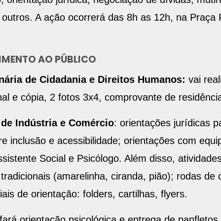
 outros. A ação ocorrerá das 8h as 12h, na Praça 
DIMENTO AO PÚBLICO
nária de Cidadania e Direitos Humanos:
vai rea
inal e cópia, 2 fotos 3x4, comprovante de residênci
 de Indústria e Comércio
: orientações jurídicas 
e inclusão e acessibilidade; orientações com equi
istente Social e Psicólogo. Além disso, atividades
 tradicionais (amarelinha, ciranda, pião); rodas 
ais de orientação: folders, cartilhas, flyers.
 fará orientação psicológica e entrega de panfletos