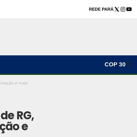
REDE PARÁ
COP 30
cinação e mais
de RG,
ção e